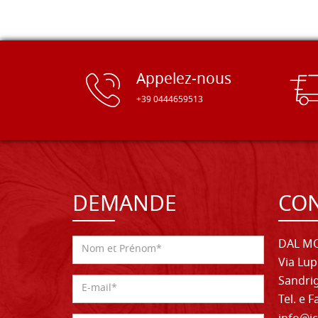
Appelez-nous
+39 0444659513
DEMANDE
CON
DAL MO
Via Lup
Sandrig
Tel. e 