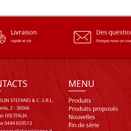
Livraison
Des questio
rapide et sûr
Envoyez-nous un cour
TACTS
MENU
Produits
LIN STEFANO & C. S.R.L.
iola, 2 - 36066
Produits proposés
o (VI) ITALIA
Nouvelles
Fax 0444 659513
Fin de série