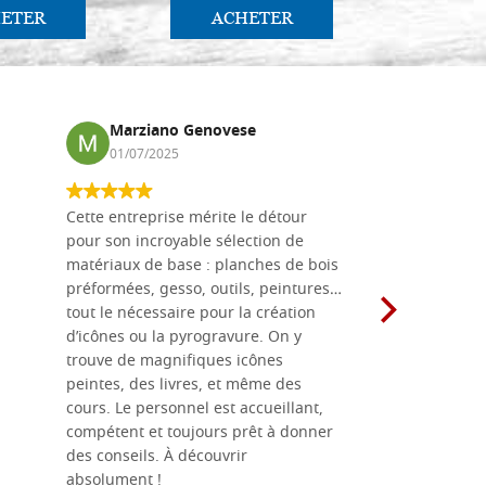
ETER
ACHETER
AC
Marziano Genovese
Anna
01/07/2025
17/02
Cette entreprise mérite le détour
Les planche
pour son incroyable sélection de
achetées e
matériaux de base : planches de bois
une menuis
préformées, gesso, outils, peintures…
achalandée
tout le nécessaire pour la création
rapport qu
d’icônes ou la pyrogravure. On y
dans une 
trouve de magnifiques icônes
dimensions
peintes, des livres, et même des
soigneusem
cours. Le personnel est accueillant,
dans les dé
compétent et toujours prêt à donner
des conseils. À découvrir
absolument !