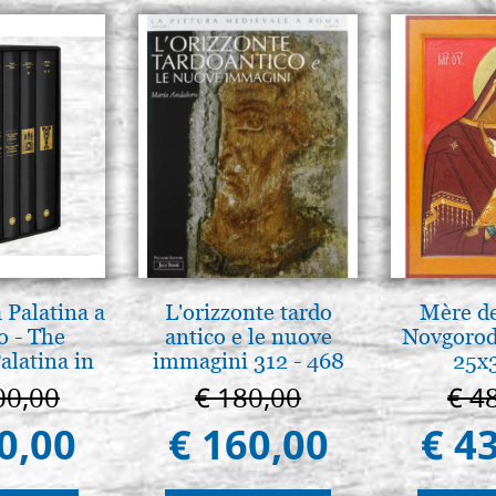
 Palatina a
L'orizzonte tardo
Mère de
o - The
antico e le nuove
Novgorod
alatina in
immagini 312 - 468
25x
ermo
00,00
€ 180,00
€ 4
0,00
€ 160,00
€ 4