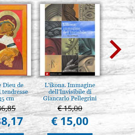
 Dieu de
L'ikona. Immagine
Icona,
 tendresse
dell'Invisibile di
Disegn
35 cm
Giancarlo Pellegrini
86,85
€ 15,00
€ 
38,17
€ 15,00
€ 