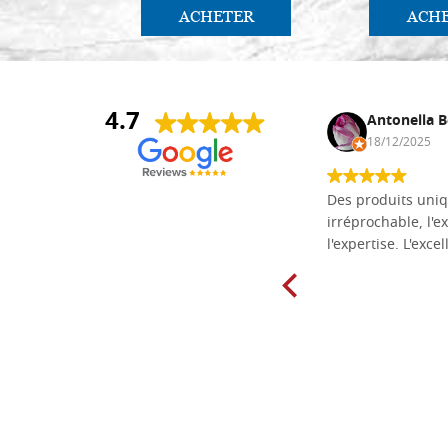
ACHETER
ACH
4.7
Daniel Vandewalle
Antonella B
27/07/2017
18/12/2025
société fiable et correcte. Très bon
Des produits uniq
matériel.
irréprochable, l'ex
l'expertise. L'exce