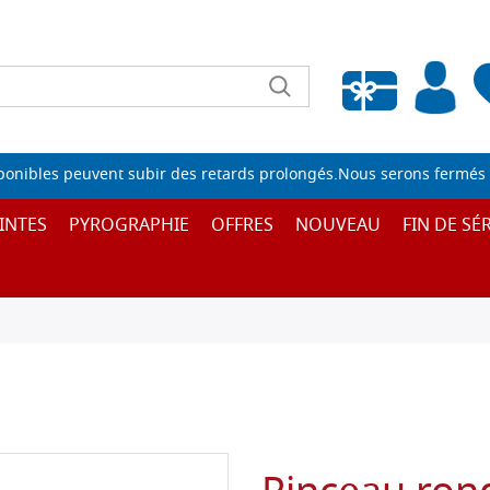
Liste de souhaits vide
sponibles peuvent subir des retards prolongés.Nous serons fermés 
INTES
PYROGRAPHIE
OFFRES
NOUVEAU
FIN DE SÉR