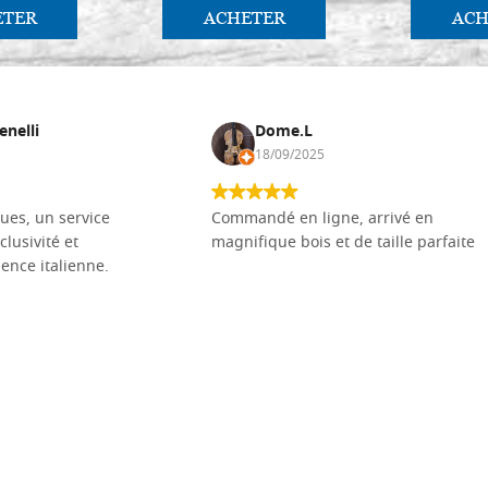
ETER
ACHETER
ACH
enelli
Dome.L
18/09/2025
ues, un service
Commandé en ligne, arrivé en
clusivité et
magnifique bois et de taille parfaite
llence italienne.