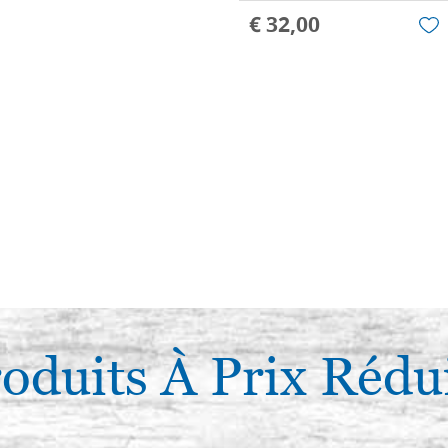
€ 32,00
oduits À Prix Rédu