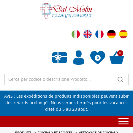
0
0
Liste de souhaits vide
AVIS : Les expéditions de produits indisponibles peuvent subir
des retards prolongés.Nous serons fermés pour les vacances
d'été du 5 au 23 août.
Togg
navi