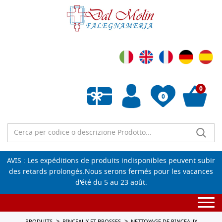
0
0
Liste de souhaits vide
AVIS : Les expéditions de produits indisponibles peuvent subir
des retards prolongés.Nous serons fermés pour les vacances
d'été du 5 au 23 août.
Togg
navi