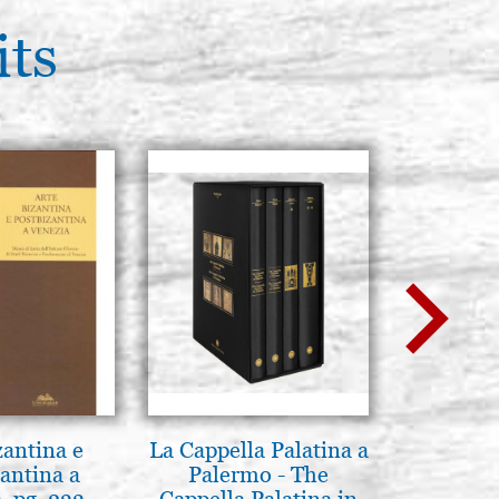
its
zantina e
La Cappella Palatina a
L'ikona
antina a
Palermo - The
dell'In
, pg. 233
Cappella Palatina in
Giancarl