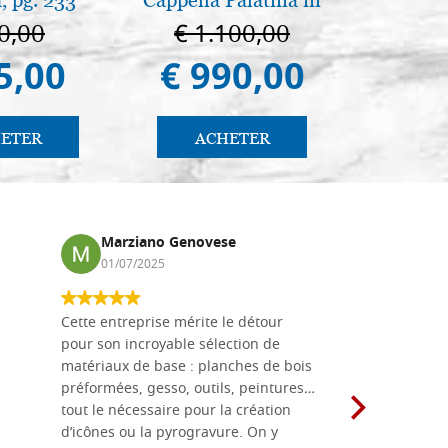
Palermo
0,00
€ 1.100,00
€ 
5,00
€ 990,00
€ 
ETER
ACHETER
AC
Marziano Genovese
Anna
01/07/2025
17/02
Cette entreprise mérite le détour
Les planche
pour son incroyable sélection de
achetées e
matériaux de base : planches de bois
une menuis
préformées, gesso, outils, peintures…
achalandée
tout le nécessaire pour la création
rapport qu
d’icônes ou la pyrogravure. On y
dans une 