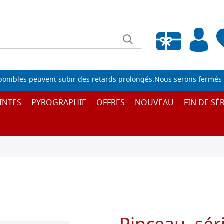
Liste de souhaits vide
sponibles peuvent subir des retards prolongés.Nous serons fermés 
INTES
PYROGRAPHIE
OFFRES
NOUVEAU
FIN DE SÉR