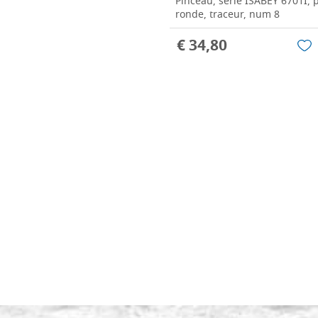
Pinceau, série ISABEY 6701I, p
ronde, traceur, num 8
€ 34,80