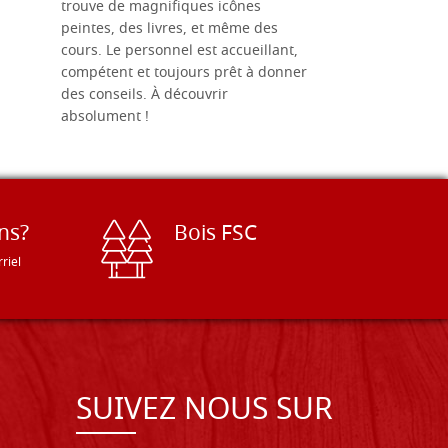
trouve de magnifiques icônes
dimensions
peintes, des livres, et même des
soigneusem
cours. Le personnel est accueillant,
dans les dé
compétent et toujours prêt à donner
des conseils. À découvrir
absolument !
ns?
Bois FSC
riel
SUIVEZ NOUS SUR