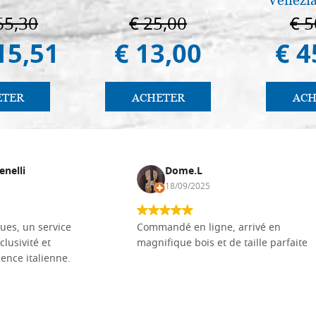
65,30
€ 25,00
€ 5
15,51
€ 13,00
€ 4
ETER
ACHETER
ACH
enelli
Dome.L
18/09/2025
ues, un service
Commandé en ligne, arrivé en
clusivité et
magnifique bois et de taille parfaite
llence italienne.