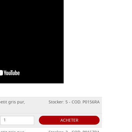
etit gris pur,
Stocker: 5 - COD. P0156RA
ACHETER