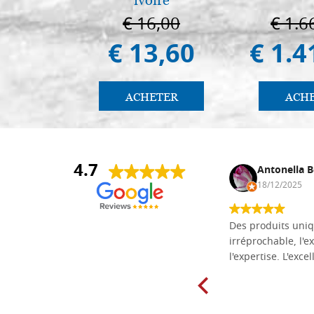
€ 16,00
€ 1.6
€ 13,60
€ 1.4
ACHETER
ACH
4.7
Daniel Vandewalle
Antonella B
27/07/2017
18/12/2025
société fiable et correcte. Très bon
Des produits uniq
matériel.
irréprochable, l'ex
l'expertise. L'exce