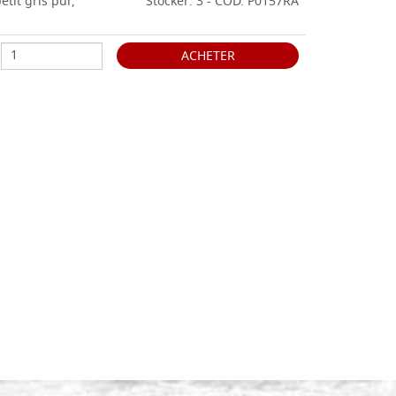
etit gris pur,
Stocker: 3 - COD. P0157RA
ACHETER