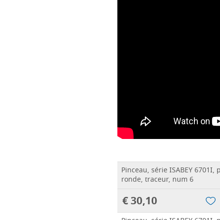
Pinceau, série ISABEY 6701I, p
ronde, traceur, num 6
€ 30,10