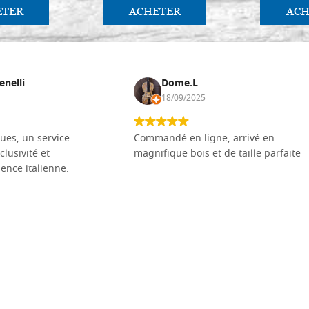
ETER
ACHETER
ACH
enelli
Dome.L
18/09/2025
ues, un service
Commandé en ligne, arrivé en
clusivité et
magnifique bois et de taille parfaite
llence italienne.