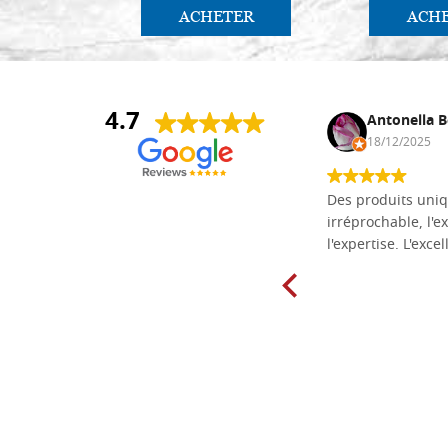
ACHETER
ACH
4.7
Daniel Vandewalle
Antonella B
27/07/2017
18/12/2025
société fiable et correcte. Très bon
Des produits uniq
matériel.
irréprochable, l'ex
l'expertise. L'exce