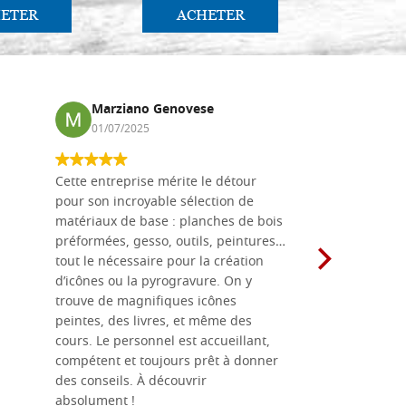
ETER
ACHETER
AC
Marziano Genovese
Anna
01/07/2025
17/02
Cette entreprise mérite le détour
Les planche
pour son incroyable sélection de
achetées e
matériaux de base : planches de bois
une menuis
préformées, gesso, outils, peintures…
achalandée
tout le nécessaire pour la création
rapport qu
d’icônes ou la pyrogravure. On y
dans une 
trouve de magnifiques icônes
dimensions
peintes, des livres, et même des
soigneusem
cours. Le personnel est accueillant,
dans les dé
compétent et toujours prêt à donner
des conseils. À découvrir
absolument !