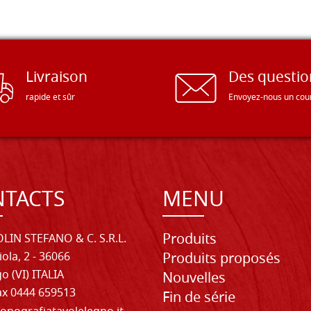
Livraison
Des questio
rapide et sûr
Envoyez-nous un cour
TACTS
MENU
Produits
LIN STEFANO & C. S.R.L.
iola, 2 - 36066
Produits proposés
o (VI) ITALIA
Nouvelles
Fax 0444 659513
Fin de série