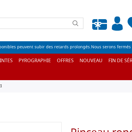
Liste de souhaits vide
sponibles peuvent subir des retards prolongés.Nous serons fermés 
INTES
PYROGRAPHIE
OFFRES
NOUVEAU
FIN DE SÉR
I