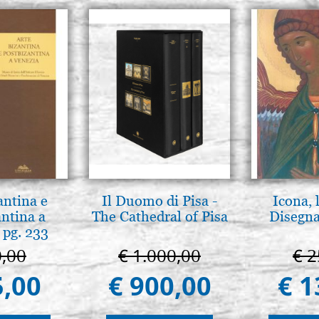
antina e
Il Duomo di Pisa -
Icona, 
antina a
The Cathedral of Pisa
Disegna
 pg. 233
0,00
€ 1.000,00
€ 2
5,00
€ 900,00
€ 1