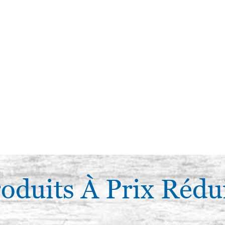
oduits À Prix Rédu