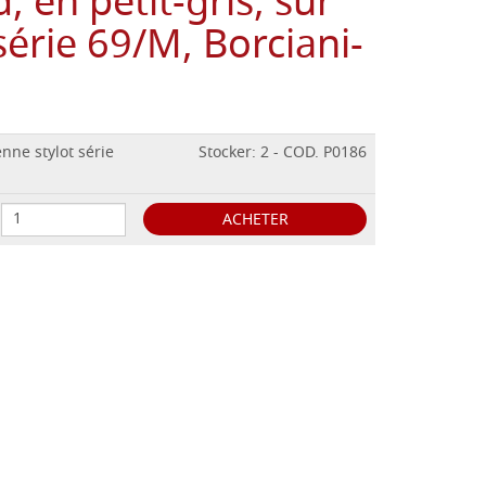
, en petit-gris, sur
érie 69/M, Borciani-
nne stylot série
Stocker: 2 - COD. P0186
ACHETER