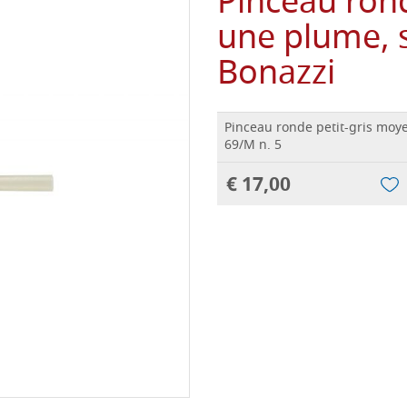
Pinceau rond
une plume, s
Bonazzi
Pinceau ronde petit-gris moye
69/M n. 5
€ 17,00