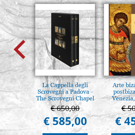
La Cappella degli
Arte biz
Scrovegni a Padova -
postbiz
The Scrovegni Chapel
Venezia,
in Padua
€ 650,00
€ 5
€ 585,00
€ 4