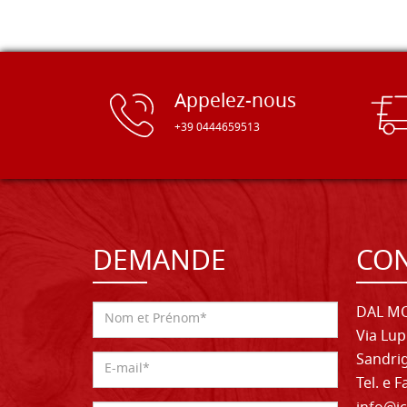
Appelez-nous
+39 0444659513
DEMANDE
CON
DAL MO
Via Lup
Sandrig
Tel. e 