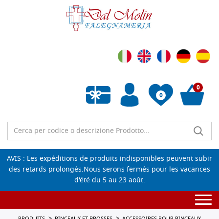
0
0
Liste de souhaits vide
AVIS : Les expéditions de produits indisponibles peuvent subir
des retards prolongés.Nous serons fermés pour les vacances
d'été du 5 au 23 août.
Togg
navi