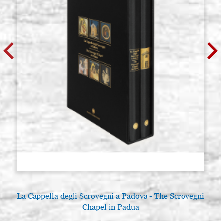
La Cappella degli Scrovegni a Padova - The Scrovegni
L
Chapel in Padua