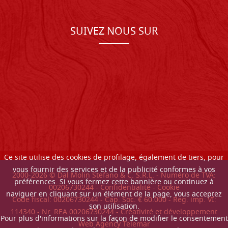
SUIVEZ NOUS SUR
Ce site utilise des cookies de profilage, également de tiers, pour
vous fournir des services et de la publicité conformes à vos
2000-
2026
© Dal Molin Stefano & C. S.R.L. - Numéro de TVA:
préférences. Si vous fermez cette bannière ou continuez à
00206730244 -
Confidentialité
-
Cookie
naviguer en cliquant sur un élément de la page, vous acceptez
Code fiscal: 00206730244 - Cap. Soc. € 60.000 - Reg. imp. VI:
son utilisation.
114340 - Nr. REA 00206730244 - Créativité et développement
Pour plus d'informations sur la façon de modifier le consentement
Web Agency Telemar