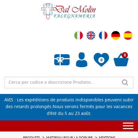
0
0
Liste de souhaits vide
AVIS : Les expéditions de produits indisponibles peuvent subir
des retards prolongés.Nous serons fermés pour les vacances
d'été du 5 au 23 août.
Togg
navi