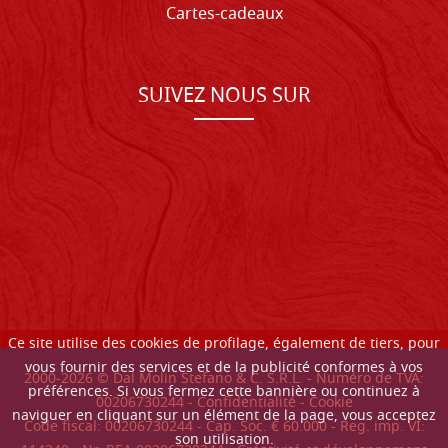
Cartes-cadeaux
SUIVEZ NOUS SUR
Ce site utilise des cookies de profilage, également de tiers, pour
vous fournir des services et de la publicité conformes à vos
2000-
2026
© Dal Molin Stefano & C. S.R.L. - Numéro de TVA:
préférences. Si vous fermez cette bannière ou continuez à
00206730244 -
Confidentialité
-
Cookie
naviguer en cliquant sur un élément de la page, vous acceptez
Code fiscal: 00206730244 - Cap. Soc. € 60.000 - Reg. imp. VI:
son utilisation.