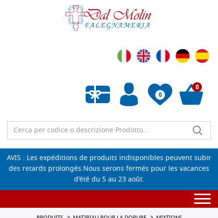
0
0
Liste de souhaits vide
AVIS : Les expéditions de produits indisponibles peuvent subir
des retards prolongés.Nous serons fermés pour les vacances
d'été du 5 au 23 août.
Togg
navi