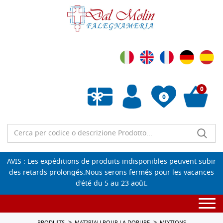
0
0
Liste de souhaits vide
AVIS : Les expéditions de produits indisponibles peuvent subir
des retards prolongés.Nous serons fermés pour les vacances
d'été du 5 au 23 août.
Togg
navi