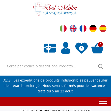
0
0
Liste de souhaits vide
AVIS : Les expéditions de produits indisponibles peuvent subir
des retards prolongés.Nous serons fermés pour les vacances
d'été du 5 au 23 août.
Togg
navi