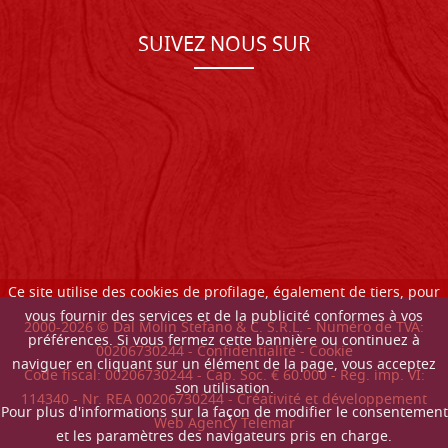
SUIVEZ NOUS SUR
Ce site utilise des cookies de profilage, également de tiers, pour
vous fournir des services et de la publicité conformes à vos
2000-
2026
© Dal Molin Stefano & C. S.R.L. - Numéro de TVA:
préférences. Si vous fermez cette bannière ou continuez à
00206730244 -
Confidentialité
-
Cookie
naviguer en cliquant sur un élément de la page, vous acceptez
Code fiscal: 00206730244 - Cap. Soc. € 60.000 - Reg. imp. VI:
son utilisation.
114340 - Nr. REA 00206730244 - Créativité et développement
Pour plus d'informations sur la façon de modifier le consentement
Web Agency Telemar
et les paramètres des navigateurs pris en charge.