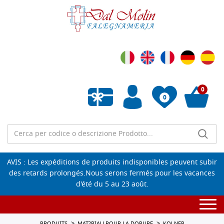
0
0
Liste de souhaits vide
AVIS : Les expéditions de produits indisponibles peuvent subir
des retards prolongés.Nous serons fermés pour les vacances
d'été du 5 au 23 août.
Togg
navi