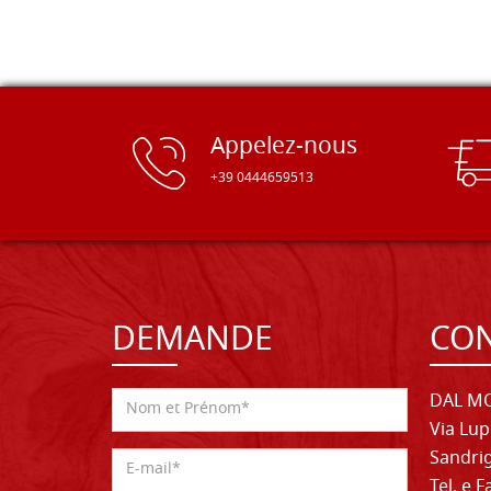
Appelez-nous
+39 0444659513
DEMANDE
CON
DAL MO
Via Lup
Sandrig
Tel. e 