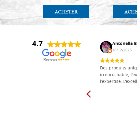
ACHETER
ACH
4.7
Daniel Vandewalle
Antonella B
27/07/2017
18/12/2025
société fiable et correcte. Très bon
Des produits uniq
matériel.
irréprochable, l'ex
l'expertise. L'exce