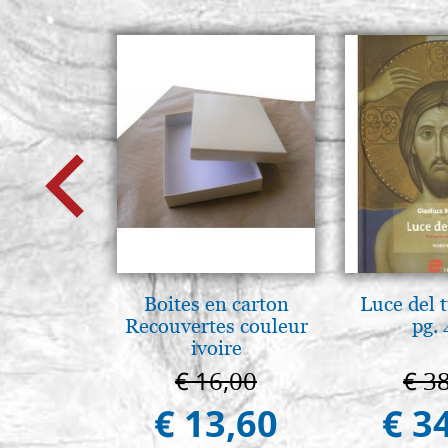
Boites en carton
Luce del 
Recouvertes couleur
pg.
ivoire
€ 16,00
€ 3
€ 13,60
€ 3