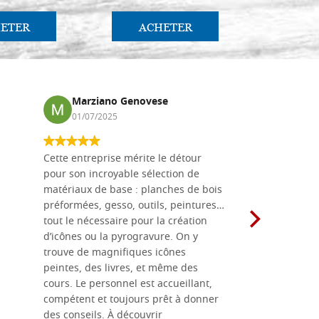
ETER
ACHETER
AC
Marziano Genovese
Anna
01/07/2025
17/02
Cette entreprise mérite le détour
Les planche
pour son incroyable sélection de
achetées e
matériaux de base : planches de bois
une menuis
préformées, gesso, outils, peintures…
achalandée
tout le nécessaire pour la création
rapport qu
d’icônes ou la pyrogravure. On y
dans une 
trouve de magnifiques icônes
dimensions
peintes, des livres, et même des
soigneusem
cours. Le personnel est accueillant,
dans les dé
compétent et toujours prêt à donner
des conseils. À découvrir