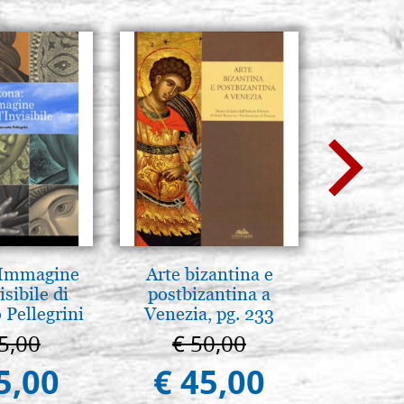
 Immagine
Arte bizantina e
Mère
isibile di
postbizantina a
intronis
 Pellegrini
Venezia, pg. 233
5,00
€ 50,00
€ 1
5,00
€ 45,00
€ 1.