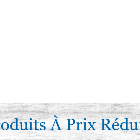
oduits À Prix Rédu