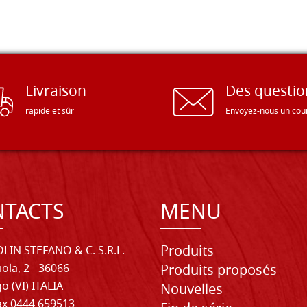
Livraison
Des questio
rapide et sûr
Envoyez-nous un cour
TACTS
MENU
Produits
LIN STEFANO & C. S.R.L.
iola, 2 - 36066
Produits proposés
o (VI) ITALIA
Nouvelles
Fax 0444 659513