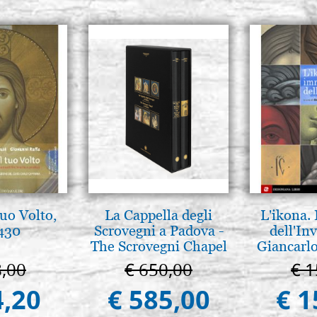
tuo Volto,
La Cappella degli
L'ikona.
 430
Scrovegni a Padova -
dell'Inv
The Scrovegni Chapel
Giancarlo
in Padua
8,00
€ 650,00
€ 1
4,20
€ 585,00
€ 1