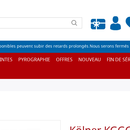
Liste de souhaits vide
sponibles peuvent subir des retards prolongés.Nous serons fermés 
INTES
PYROGRAPHIE
OFFRES
NOUVEAU
FIN DE SÉR