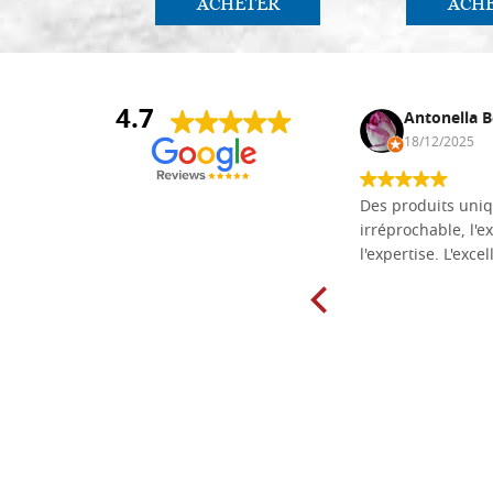
ACHETER
ACH
4.7
Daniel Vandewalle
Antonella B
27/07/2017
18/12/2025
société fiable et correcte. Très bon
Des produits uniq
matériel.
irréprochable, l'ex
l'expertise. L'exce