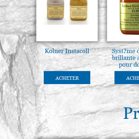
Kolner Instacoll
Syst?me 
brillante
pour d
l'assiet
KG
ACHETER
ACH
Pr