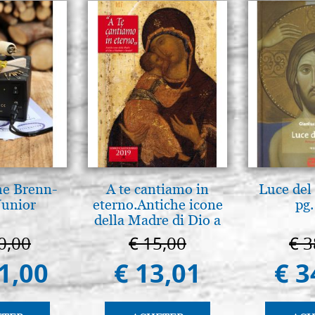
he Brenn-
A te cantiamo in
Luce del 
Junior
eterno.Antiche icone
pg.
della Madre di Dio a
Vladimir e Suzdal
0,00
€ 15,00
€ 3
(libro-cal. 2019))
1,00
€ 13,01
€ 3