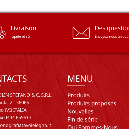
Livraison
Des questio
rapide et sûr
Envoyez-nous un cour
TACTS
MENU
Produits
LIN STEFANO & C. S.R.L.
iola, 2 - 36066
Produits proposés
o (VI) ITALIA
Nouvelles
Fax 0444 659513
Fin de série
onografiatavolelegno.it
Qui Sommes-Nous