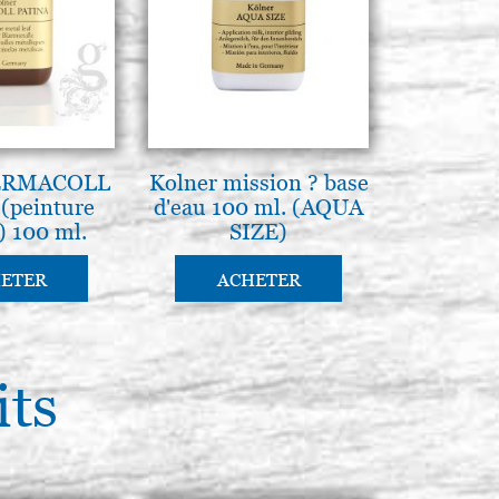
PERMACOLL
Kolner mission ? base
(peinture
d'eau 100 ml. (AQUA
) 100 ml.
SIZE)
ETER
ACHETER
its