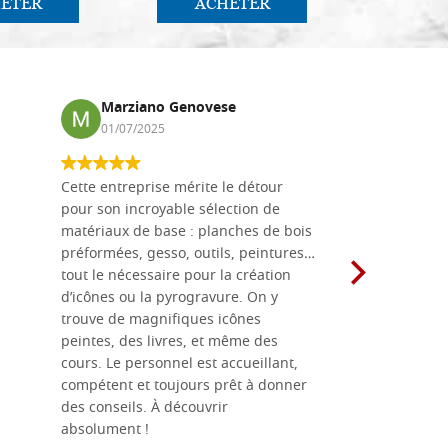
ETER
ACHETER
AC
Marziano Genovese
Anna
01/07/2025
17/02
Cette entreprise mérite le détour
Les planche
pour son incroyable sélection de
achetées e
matériaux de base : planches de bois
une menuis
préformées, gesso, outils, peintures…
achalandée
tout le nécessaire pour la création
rapport qu
d’icônes ou la pyrogravure. On y
dans une 
trouve de magnifiques icônes
dimensions
peintes, des livres, et même des
soigneusem
cours. Le personnel est accueillant,
dans les dé
compétent et toujours prêt à donner
des conseils. À découvrir
absolument !