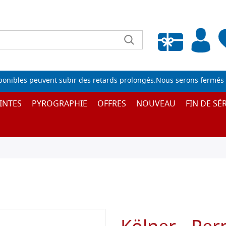
Liste de souhaits vide
sponibles peuvent subir des retards prolongés.Nous serons fermés 
INTES
PYROGRAPHIE
OFFRES
NOUVEAU
FIN DE SÉR