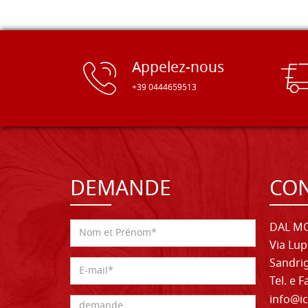
Appelez-nous
+39 0444659513
DEMANDE
CON
DAL MO
Via Lup
Sandrig
Tel. e 
info@ic