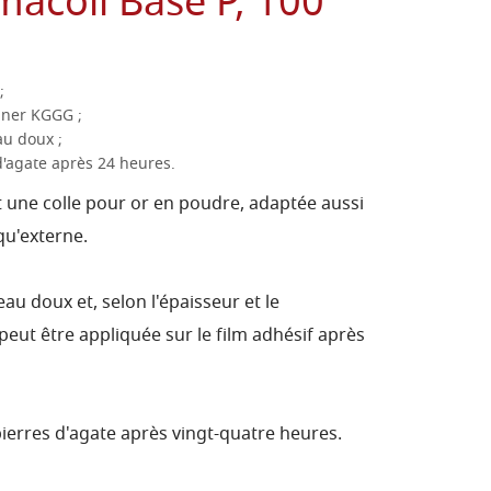
macoll Base P, 100
;
olner KGGG ;
au doux ;
d'agate après 24 heures.
 une colle pour or en poudre, adaptée aussi
qu'externe.
eau doux et, selon l'épaisseur et le
peut être appliquée sur le film adhésif après
pierres d'agate après vingt-quatre heures.