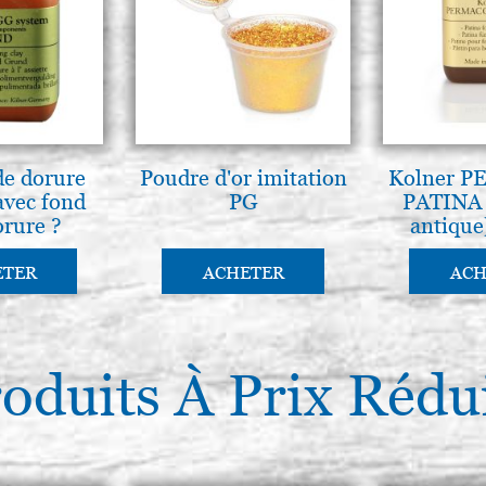
de dorure
Poudre d'or imitation
Kolner 
 avec fond
PG
PATINA 
orure ?
antique
te K?lner
GG
ETER
ACHETER
ACH
oduits À Prix Rédu