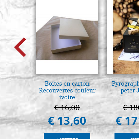
Boites en carton
Pyrograp
Recouvertes couleur
peter 
ivoire
€ 16,00
€ 18
€ 13,60
€ 17