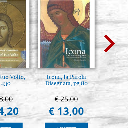
tuo Volto,
Icona, la Parola
Il Duom
 430
Disegnata, pg 80
The Cathe
8,00
€ 25,00
€ 1
4,20
€ 13,00
€ 9