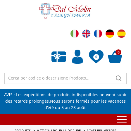
0
0
Liste de souhaits vide
AVIS : Les expéditions de produits indisponibles peuvent subir
des retards prolongés.Nous serons fermés pour les vacances
d'été du 5 au 23 août.
Togg
navi