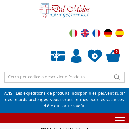
0
0
Liste de souhaits vide
AVIS : Les expéditions de produits indisponibles peuvent subir
des retards prolongés.Nous serons fermés pour les vacances
d'été du 5 au 23 août.
Togg
navi