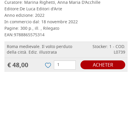
Curatore:
Marina Righetti, Anna Maria D'Acchille
Editore:
De Luca Editori d'Arte
Anno edizione:
2022
In commercio dal:
18 novembre 2022
Pagine:
300 p., ill. , Rilegato
EAN:
9788865575314
Roma medievale. Il volto perduto
Stocker: 1 - COD.
della città. Ediz. illustrata
L0739
€ 48,00
ACHETER