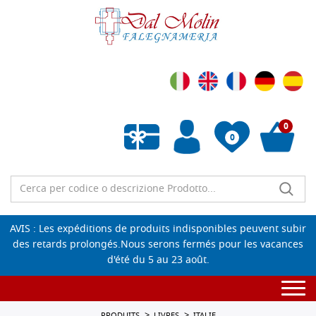
0
0
Liste de souhaits vide
AVIS : Les expéditions de produits indisponibles peuvent subir
des retards prolongés.Nous serons fermés pour les vacances
d'été du 5 au 23 août.
Togg
navi