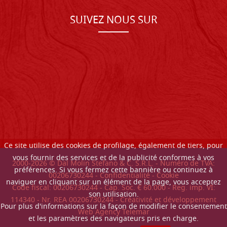
SUIVEZ NOUS SUR
Ce site utilise des cookies de profilage, également de tiers, pour
vous fournir des services et de la publicité conformes à vos
2000-
2026
© Dal Molin Stefano & C. S.R.L. - Numéro de TVA:
préférences. Si vous fermez cette bannière ou continuez à
00206730244 -
Confidentialité
-
Cookie
naviguer en cliquant sur un élément de la page, vous acceptez
Code fiscal: 00206730244 - Cap. Soc. € 60.000 - Reg. imp. VI:
son utilisation.
114340 - Nr. REA 00206730244 - Créativité et développement
Pour plus d'informations sur la façon de modifier le consentement
Web Agency Telemar
et les paramètres des navigateurs pris en charge.