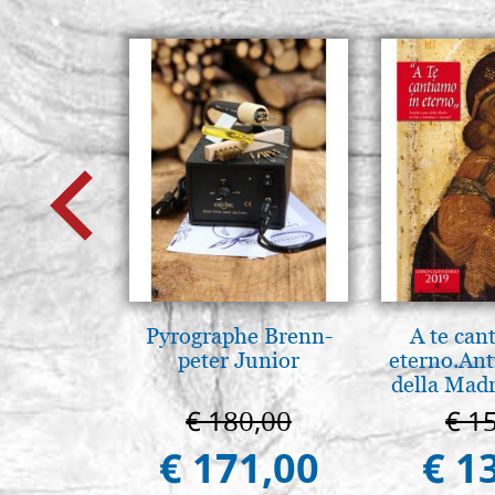
Pyrographe Brenn-
A te can
peter Junior
eterno.Ant
della Madr
Vladimir
€ 180,00
€ 1
(libro-ca
€ 171,00
€ 1