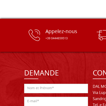
Appelez-nous
+39 0444659513
DEMANDE
CON
DAL MO
Via Lup
Sandrig
Tel. e 