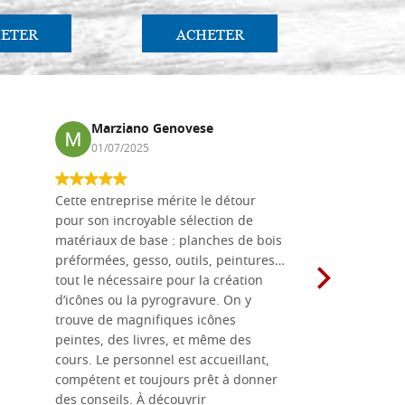
ETER
ACHETER
AC
Marziano Genovese
Anna
01/07/2025
17/02
Cette entreprise mérite le détour
Les planche
pour son incroyable sélection de
achetées e
matériaux de base : planches de bois
une menuis
préformées, gesso, outils, peintures…
achalandée
tout le nécessaire pour la création
rapport qu
d’icônes ou la pyrogravure. On y
dans une 
trouve de magnifiques icônes
dimensions
peintes, des livres, et même des
soigneusem
cours. Le personnel est accueillant,
dans les dé
compétent et toujours prêt à donner
des conseils. À découvrir