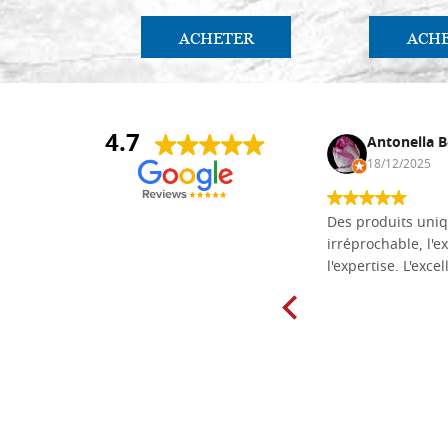
ACHETER
ACH
4.7
Daniel Vandewalle
Antonella B
27/07/2017
18/12/2025
société fiable et correcte. Très bon
Des produits uniq
matériel.
irréprochable, l'ex
l'expertise. L'exce