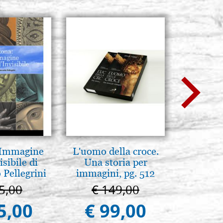
 Immagine
L'uomo della croce.
Boites
isibile di
Una storia per
Recouver
 Pellegrini
immagini, pg. 512
i
5,00
€ 149,00
€ 
5,00
€ 99,00
€ 