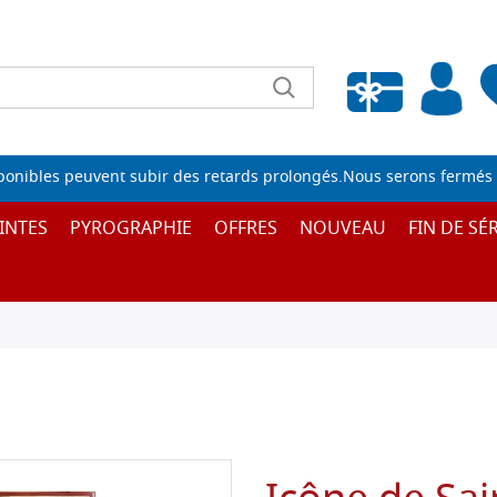
Liste de souhaits vide
sponibles peuvent subir des retards prolongés.Nous serons fermés 
INTES
PYROGRAPHIE
OFFRES
NOUVEAU
FIN DE SÉR