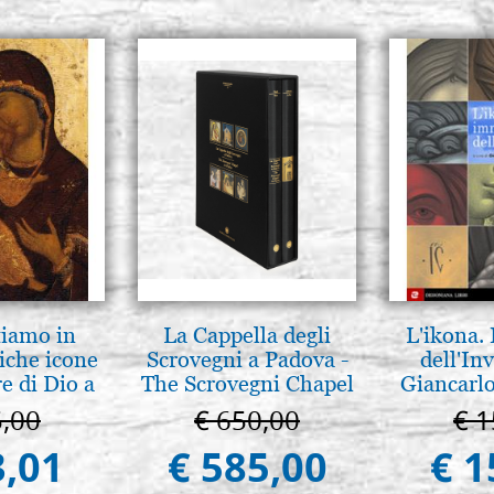
tiamo in
La Cappella degli
L'ikona.
iche icone
Scrovegni a Padova -
dell'Inv
e di Dio a
The Scrovegni Chapel
Giancarlo
 e Suzdal
in Padua
5,00
€ 650,00
€ 1
l. 2019))
3,01
€ 585,00
€ 1