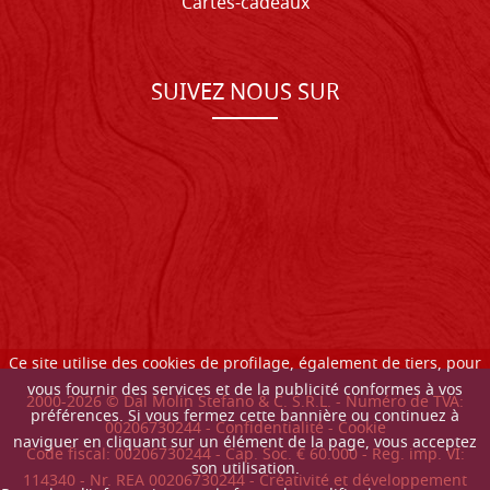
Cartes-cadeaux
SUIVEZ NOUS SUR
Ce site utilise des cookies de profilage, également de tiers, pour
vous fournir des services et de la publicité conformes à vos
2000-
2026
© Dal Molin Stefano & C. S.R.L. - Numéro de TVA:
préférences. Si vous fermez cette bannière ou continuez à
00206730244 -
Confidentialité
-
Cookie
naviguer en cliquant sur un élément de la page, vous acceptez
Code fiscal: 00206730244 - Cap. Soc. € 60.000 - Reg. imp. VI:
son utilisation.
114340 - Nr. REA 00206730244 - Créativité et développement