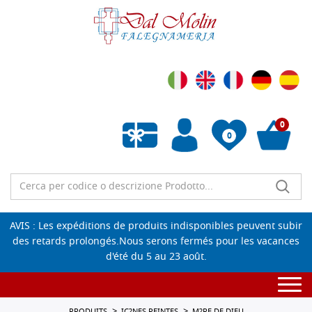
0
0
Liste de souhaits vide
AVIS : Les expéditions de produits indisponibles peuvent subir
des retards prolongés.Nous serons fermés pour les vacances
d'été du 5 au 23 août.
Togg
navi