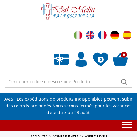
0
0
Liste de souhaits vide
AVIS : Les expéditions de produits indisponibles peuvent subir
des retards prolongés.Nous serons fermés pour les vacances
d'été du 5 au 23 août.
Togg
navi