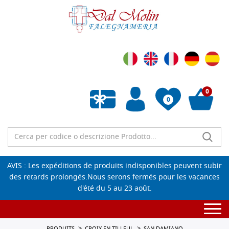
0
0
Liste de souhaits vide
AVIS : Les expéditions de produits indisponibles peuvent subir
des retards prolongés.Nous serons fermés pour les vacances
d'été du 5 au 23 août.
Togg
navi