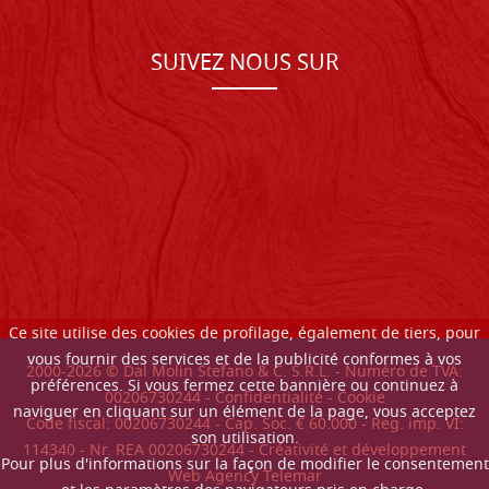
SUIVEZ NOUS SUR
Ce site utilise des cookies de profilage, également de tiers, pour
vous fournir des services et de la publicité conformes à vos
2000-
2026
© Dal Molin Stefano & C. S.R.L. - Numéro de TVA:
préférences. Si vous fermez cette bannière ou continuez à
00206730244 -
Confidentialité
-
Cookie
naviguer en cliquant sur un élément de la page, vous acceptez
Code fiscal: 00206730244 - Cap. Soc. € 60.000 - Reg. imp. VI:
son utilisation.
114340 - Nr. REA 00206730244 - Créativité et développement
Pour plus d'informations sur la façon de modifier le consentement
Web Agency Telemar