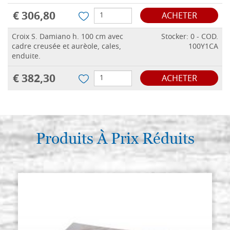
€ 306,80
ACHETER
Croix S. Damiano h. 100 cm avec
Stocker: 0 - COD.
cadre creusée et aurèole, cales,
100Y1CA
enduite.
€ 382,30
ACHETER
Produits À Prix Réduits