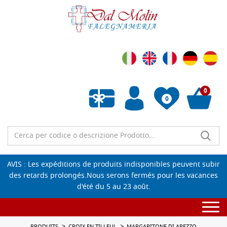
0
0
Liste de souhaits vide
AVIS : Les expéditions de produits indisponibles peuvent subir
des retards prolongés.Nous serons fermés pour les vacances
d'été du 5 au 23 août.
Togg
navi