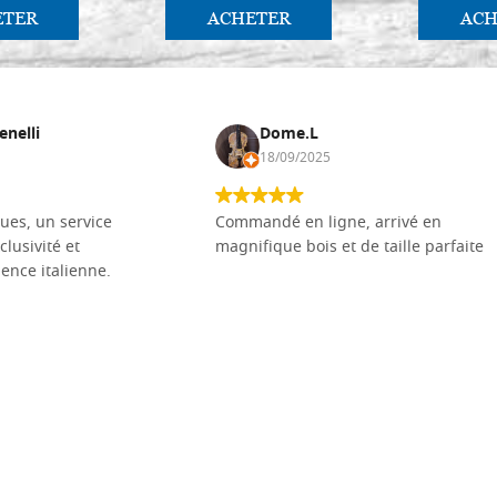
ETER
ACHETER
ACH
enelli
Dome.L
18/09/2025
ues, un service
Commandé en ligne, arrivé en
clusivité et
magnifique bois et de taille parfaite
llence italienne.