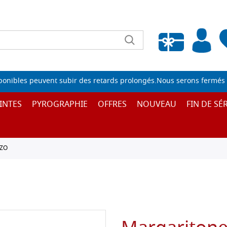
Liste de souhaits vide
sponibles peuvent subir des retards prolongés.Nous serons fermés 
INTES
PYROGRAPHIE
OFFRES
NOUVEAU
FIN DE SÉR
ZZO