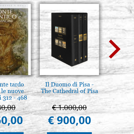
nte tardo
Il Duomo di Pisa -
Pyrogra
 le nuove
The Cathedral of Pisa
pete
 312 - 468
80,00
€ 1.000,00
€ 1
60,00
€ 900,00
€ 1