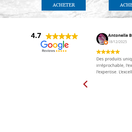
ACHETER
ACH
4.7
Daniel Vandewalle
Antonella B
27/07/2017
18/12/2025
société fiable et correcte. Très bon
Des produits uniq
matériel.
irréprochable, l'ex
l'expertise. L'exce