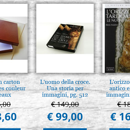
n carton
L'uomo della croce.
L'orizzo
es couleur
Una storia per
antico e
eaux
immagini, pg. 512
immagini
6,00
€ 149,00
€ 1
3,60
€ 99,00
€ 1