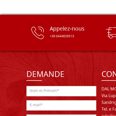
Appelez-nous
+39 0444659513
DEMANDE
CON
DAL MO
Via Lup
Sandrig
Tel. e 