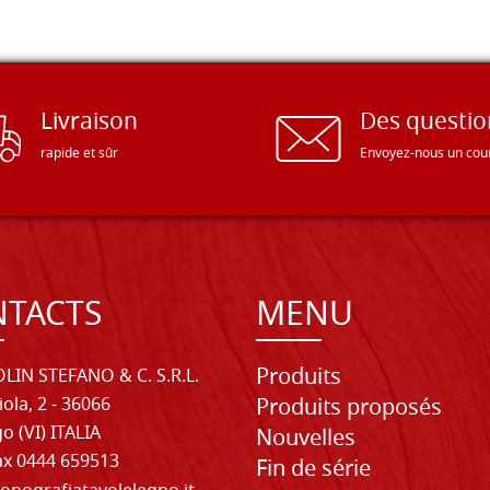
Livraison
Des questio
rapide et sûr
Envoyez-nous un cour
TACTS
MENU
Produits
LIN STEFANO & C. S.R.L.
iola, 2 - 36066
Produits proposés
o (VI) ITALIA
Nouvelles
Fax 0444 659513
Fin de série