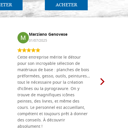
ETER
ACHETER
AC
Marziano Genovese
Anna
01/07/2025
17/02
Cette entreprise mérite le détour
Les planche
pour son incroyable sélection de
achetées e
matériaux de base : planches de bois
une menuis
préformées, gesso, outils, peintures…
achalandée
tout le nécessaire pour la création
rapport qu
d’icônes ou la pyrogravure. On y
dans une 
trouve de magnifiques icônes
dimensions
peintes, des livres, et même des
soigneusem
cours. Le personnel est accueillant,
dans les dé
compétent et toujours prêt à donner
des conseils. À découvrir
absolument !