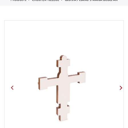
PRODUITS
CROIX EN TILLEUL
GIUNTA PISANO S MARIA DEGLI AN