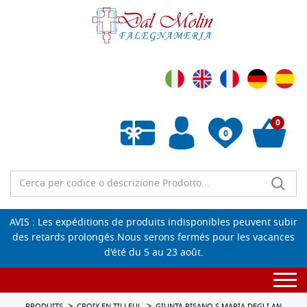
0
0
Liste de souhaits vide
AVIS : Les expéditions de produits indisponibles peuvent subir
des retards prolongés.Nous serons fermés pour les vacances
d'été du 5 au 23 août.
Togg
navi