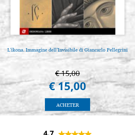
L'ikona. Immagine dell'Invisibile di Giancarlo Pellegrini
A
€ 15,00
€ 15,00
ACHETER
4.7