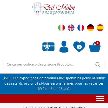
0
0
Liste de souhaits vide
AVIS : Les expéditions de produits indisponibles peuvent subir
des retards prolongés.Nous serons fermés pour les vacances
d'été du 5 au 23 août.
Togg
navi