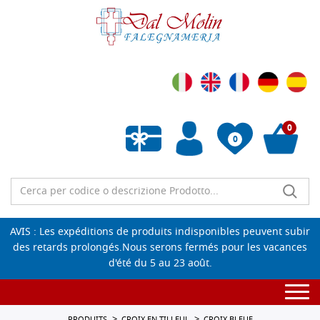
0
0
Liste de souhaits vide
AVIS : Les expéditions de produits indisponibles peuvent subir
des retards prolongés.Nous serons fermés pour les vacances
d'été du 5 au 23 août.
Togg
navi