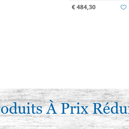
€ 484,30
oduits À Prix Rédu