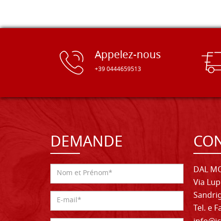
Appelez-nous
+39 0444659513
DEMANDE
CON
DAL MO
Via Lup
Sandrig
Tel. e 