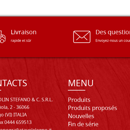
Livraison
Des questio
rapide et sûr
Envoyez-nous un cour
TACTS
MENU
Produits
LIN STEFANO & C. S.R.L.
iola, 2 - 36066
Produits proposés
o (VI) ITALIA
Nouvelles
Fax 0444 659513
Fin de série