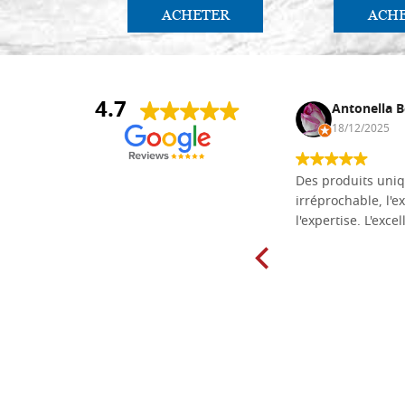
ACHETER
ACH
4.7
Daniel Vandewalle
Antonella B
27/07/2017
18/12/2025
société fiable et correcte. Très bon
Des produits uniq
matériel.
irréprochable, l'ex
l'expertise. L'exce