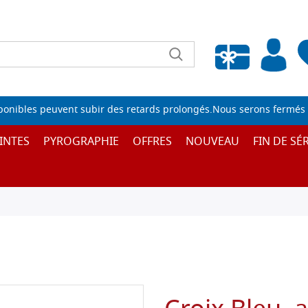
Liste de souhaits vide
sponibles peuvent subir des retards prolongés.Nous serons fermés 
INTES
PYROGRAPHIE
OFFRES
NOUVEAU
FIN DE SÉR