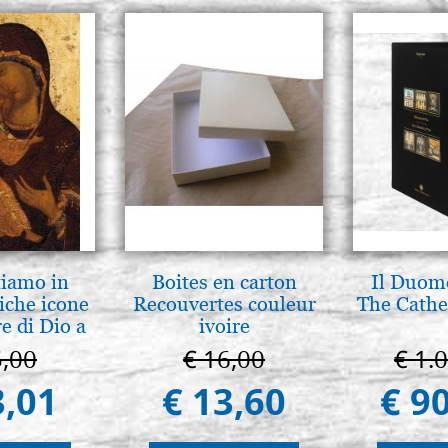
tiamo in
Boites en carton
Il Duomo
iche icone
Recouvertes couleur
The Cathed
e di Dio a
ivoire
 e Suzdal
5,00
€ 16,00
€ 1.
l. 2019))
3,01
€ 13,60
€ 9