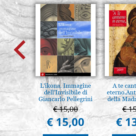
L'ikona. Immagine
A te can
dell'Invisibile di
eterno.Ant
Giancarlo Pellegrini
della Madr
Vladimir
€ 15,00
€ 1
(libro-ca
€ 15,00
€ 1