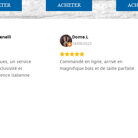
ETER
ACHETER
ACH
enelli
Dome.L
18/09/2025
ues, un service
Commandé en ligne, arrivé en
clusivité et
magnifique bois et de taille parfaite
llence italienne.