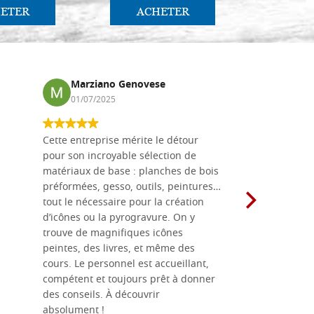
ETER
ACHETER
AC
Marziano Genovese
Anna
01/07/2025
17/02
Cette entreprise mérite le détour
Les planche
pour son incroyable sélection de
achetées e
matériaux de base : planches de bois
une menuis
préformées, gesso, outils, peintures…
achalandée
tout le nécessaire pour la création
rapport qu
d’icônes ou la pyrogravure. On y
dans une 
trouve de magnifiques icônes
dimensions
peintes, des livres, et même des
soigneusem
cours. Le personnel est accueillant,
dans les dé
compétent et toujours prêt à donner
des conseils. À découvrir
absolument !