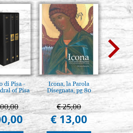
 di Pisa -
Icona, la Parola
Boites
ral of Pisa
Disegnata, pg 80
Recouver
bo
000,00
€ 25,00
€ 
00,00
€ 13,00
€ 