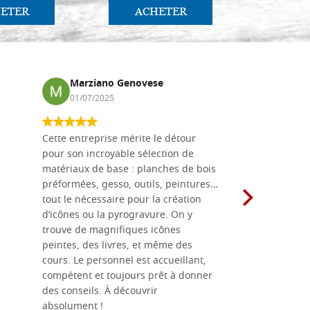
ETER
ACHETER
AC
Marziano Genovese
Anna
01/07/2025
17/02
Cette entreprise mérite le détour
Les planche
pour son incroyable sélection de
achetées e
matériaux de base : planches de bois
une menuis
préformées, gesso, outils, peintures…
achalandée
tout le nécessaire pour la création
rapport qu
d’icônes ou la pyrogravure. On y
dans une 
trouve de magnifiques icônes
dimensions
peintes, des livres, et même des
soigneusem
cours. Le personnel est accueillant,
dans les dé
compétent et toujours prêt à donner
des conseils. À découvrir
absolument !