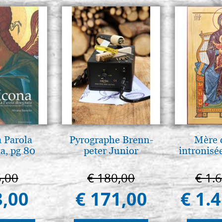
a Parola
Pyrographe Brenn-
Mère 
a, pg 80
peter Junior
intronisé
5,00
€ 180,00
€ 1.
3,00
€ 171,00
€ 1.