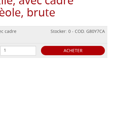
ile, avec cadre
èole, brute
ec cadre
Stocker: 0 - COD. G80Y7CA
ACHETER