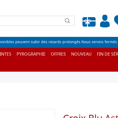
Liste de souhaits vide
sponibles peuvent subir des retards prolongés.Nous serons fermés 
INTES
PYROGRAPHIE
OFFRES
NOUVEAU
FIN DE SÉR