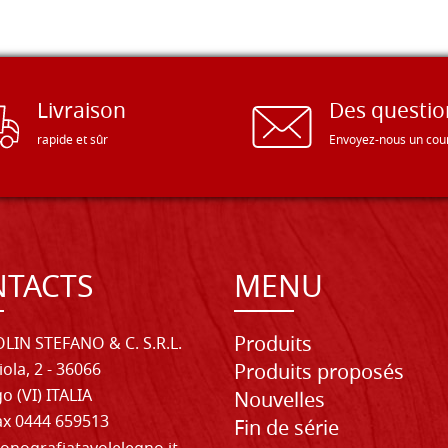
Livraison
Des questio
rapide et sûr
Envoyez-nous un cour
TACTS
MENU
Produits
LIN STEFANO & C. S.R.L.
iola, 2 - 36066
Produits proposés
o (VI) ITALIA
Nouvelles
Fax 0444 659513
Fin de série