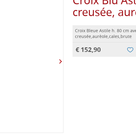
Croix Blu Ast
creusée, aur
Croix Bleue Astile h. 80 cm av
creusée,aurèole,cales,brute
€ 152,90