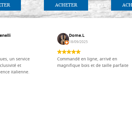
ETER
ACHETER
ACH
enelli
Dome.L
18/09/2025
ues, un service
Commandé en ligne, arrivé en
clusivité et
magnifique bois et de taille parfaite
llence italienne.