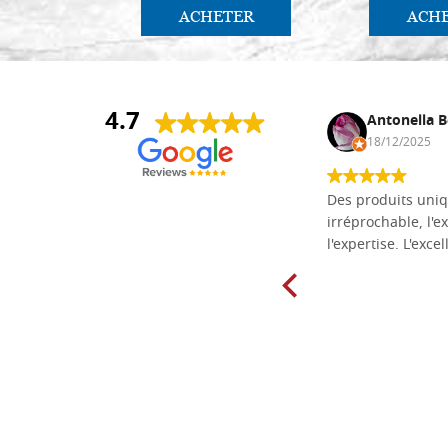
ACHETER
ACH
4.7
Daniel Vandewalle
Antonella B
27/07/2017
18/12/2025
société fiable et correcte. Très bon
Des produits uniq
matériel.
irréprochable, l'ex
l'expertise. L'exce