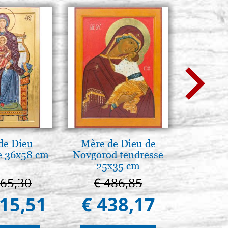
de Dieu
Mère de Dieu de
La Capp
e 36x58 cm
Novgorod tendresse
Scrovegn
25x35 cm
The Scro
in
665,30
€ 486,85
€ 6
415,51
€ 438,17
€ 5