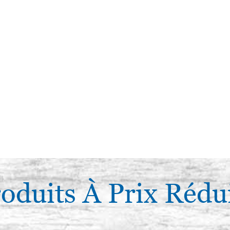
oduits À Prix Rédu