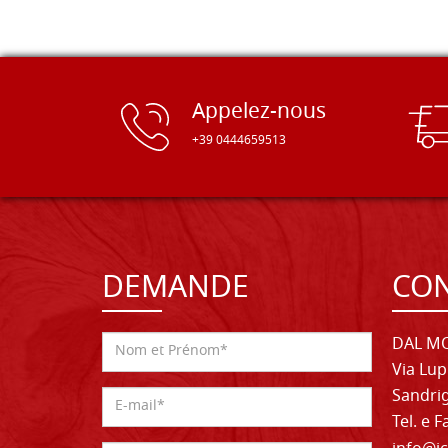
Appelez-nous
+39 0444659513
DEMANDE
CON
DAL MO
Via Lup
Sandrig
Tel. e 