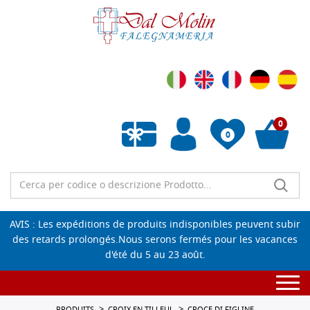
0
0
Liste de souhaits vide
AVIS : Les expéditions de produits indisponibles peuvent subir
des retards prolongés.Nous serons fermés pour les vacances
d'été du 5 au 23 août.
Togg
navi