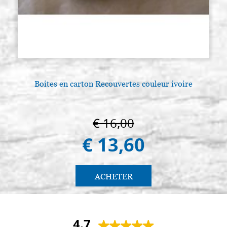
Boites en carton Recouvertes couleur ivoire
L
€ 16,00
€ 13,60
ACHETER
4.7