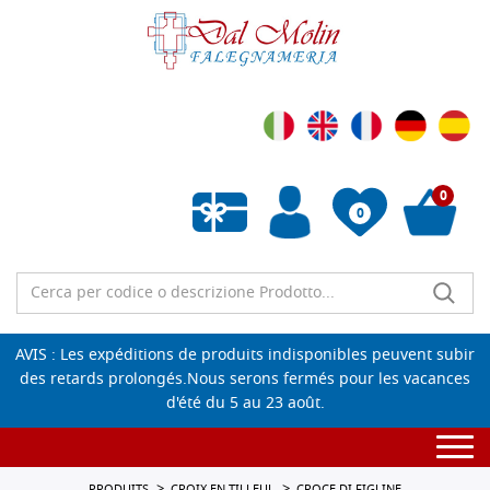
0
0
Liste de souhaits vide
AVIS : Les expéditions de produits indisponibles peuvent subir
des retards prolongés.Nous serons fermés pour les vacances
d'été du 5 au 23 août.
Togg
navi