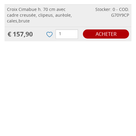
Croix Cimabue h. 70 cm avec
Stocker: 0 - COD.
cadre creusée, clipeus, aurèole,
G70Y9CP
cales,brute
€ 157,90
ACHETER