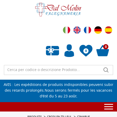
0
0
Liste de souhaits vide
AVIS : Les expéditions de produits indisponibles peuvent subir
des retards prolongés.Nous serons fermés pour les vacances
d'été du 5 au 23 août.
Togg
navi