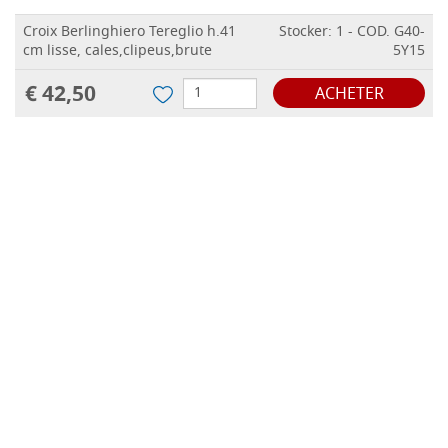
Croix Berlinghiero Tereglio h.41
Stocker: 1 - COD. G40-
cm lisse, cales,clipeus,brute
5Y15
€ 42,50
ACHETER