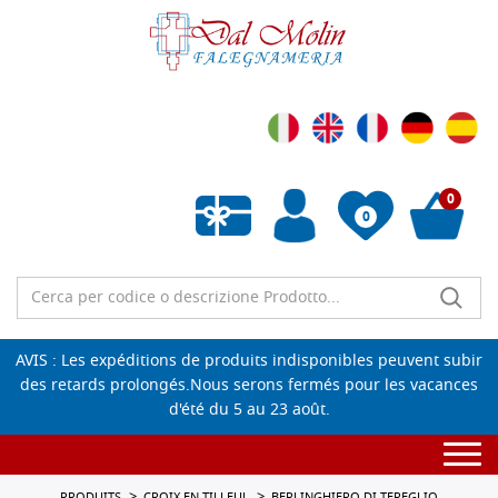
0
0
Liste de souhaits vide
AVIS : Les expéditions de produits indisponibles peuvent subir
des retards prolongés.Nous serons fermés pour les vacances
d'été du 5 au 23 août.
Togg
navi