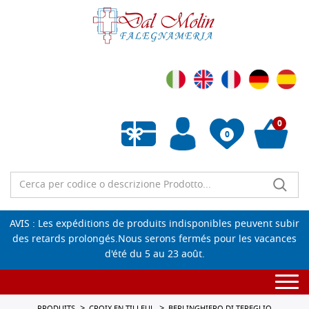
0
0
Liste de souhaits vide
AVIS : Les expéditions de produits indisponibles peuvent subir
des retards prolongés.Nous serons fermés pour les vacances
d'été du 5 au 23 août.
Togg
navi