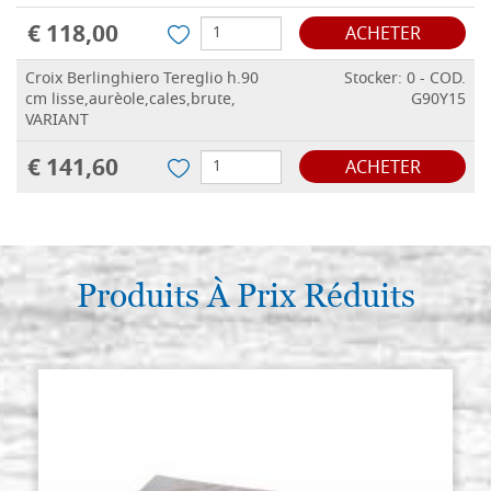
€ 118,00
ACHETER
Croix Berlinghiero Tereglio h.90
Stocker: 0 - COD.
cm lisse,aurèole,cales,brute,
G90Y15
VARIANT
€ 141,60
ACHETER
Produits À Prix Réduits