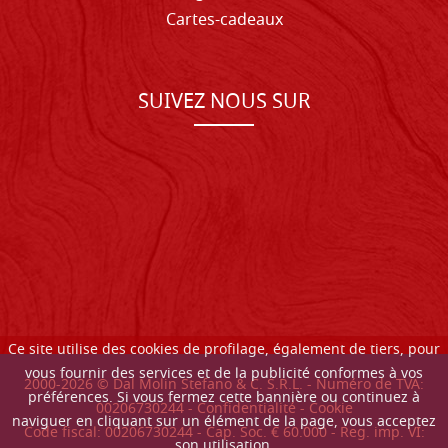
Cartes-cadeaux
SUIVEZ NOUS SUR
Ce site utilise des cookies de profilage, également de tiers, pour
vous fournir des services et de la publicité conformes à vos
2000-
2026
© Dal Molin Stefano & C. S.R.L. - Numéro de TVA:
préférences. Si vous fermez cette bannière ou continuez à
00206730244 -
Confidentialité
-
Cookie
naviguer en cliquant sur un élément de la page, vous acceptez
Code fiscal: 00206730244 - Cap. Soc. € 60.000 - Reg. imp. VI:
son utilisation.