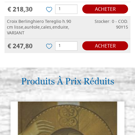
€ 218,30
ACHETER
Croix Berlinghiero Tereglio h.90
Stocker: 0 - COD.
cm lisse,aurèole,cales,enduite,
90Y15
VARIANT
€ 247,80
ACHETER
Produits À Prix Réduits