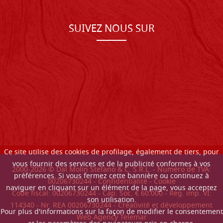
SUIVEZ NOUS SUR
Ce site utilise des cookies de profilage, également de tiers, pour
vous fournir des services et de la publicité conformes à vos
2000-
2026
© Dal Molin Stefano & C. S.R.L. - Numéro de TVA:
préférences. Si vous fermez cette bannière ou continuez à
00206730244 -
Confidentialité
-
Cookie
naviguer en cliquant sur un élément de la page, vous acceptez
Code fiscal: 00206730244 - Cap. Soc. € 60.000 - Reg. imp. VI:
son utilisation.
114340 - Nr. REA 00206730244 - Créativité et développement
Pour plus d'informations sur la façon de modifier le consentement
Web Agency Telemar