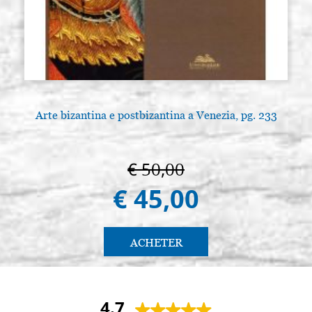
Arte bizantina e postbizantina a Venezia, pg. 233
A
€ 50,00
€ 45,00
ACHETER
4.7