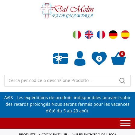
0
0
Liste de souhaits vide
AVIS : Les expéditions de produits indisponibles peuvent subir
des retards prolongés.Nous serons fermés pour les vacances
d'été du 5 au 23 août.
Togg
navi