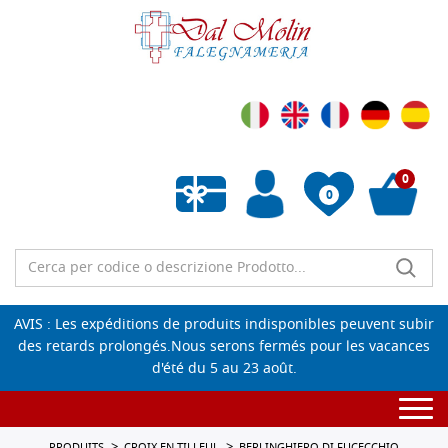
0
0
Liste de souhaits vide
AVIS : Les expéditions de produits indisponibles peuvent subir
des retards prolongés.Nous serons fermés pour les vacances
d'été du 5 au 23 août.
Togg
navi