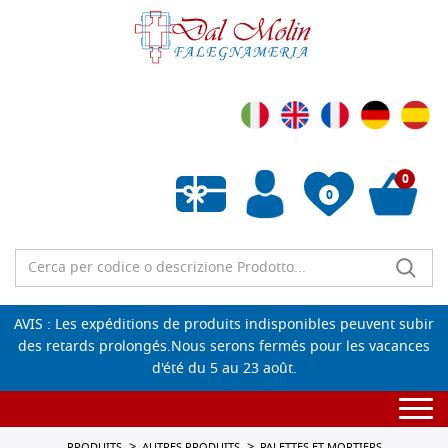
0
0
Liste de souhaits vide
AVIS : Les expéditions de produits indisponibles peuvent subir
des retards prolongés.Nous serons fermés pour les vacances
d'été du 5 au 23 août.
Togg
navi