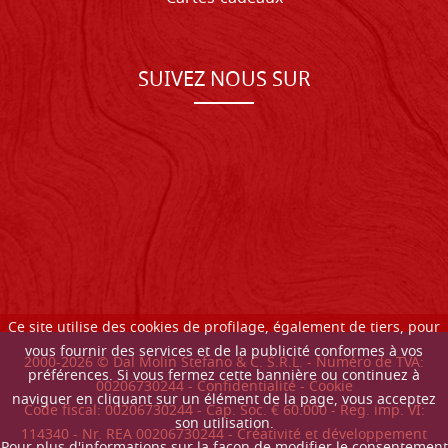
SUIVEZ NOUS SUR
Ce site utilise des cookies de profilage, également de tiers, pour
vous fournir des services et de la publicité conformes à vos
2000-
2026
© Dal Molin Stefano & C. S.R.L. - Numéro de TVA:
préférences. Si vous fermez cette bannière ou continuez à
00206730244 -
Confidentialité
-
Cookie
naviguer en cliquant sur un élément de la page, vous acceptez
Code fiscal: 00206730244 - Cap. Soc. € 60.000 - Reg. imp. VI:
son utilisation.
114340 - Nr. REA 00206730244 - Créativité et développement