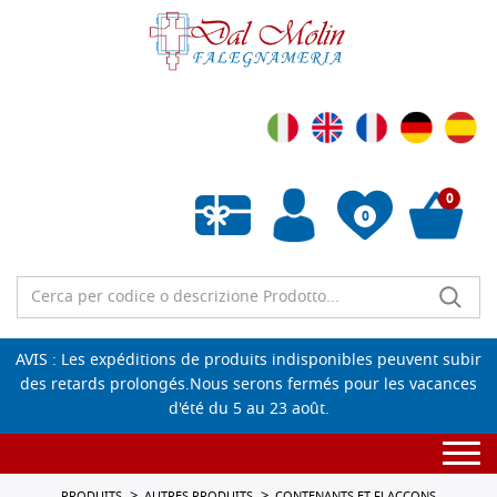
0
0
Liste de souhaits vide
AVIS : Les expéditions de produits indisponibles peuvent subir
des retards prolongés.Nous serons fermés pour les vacances
d'été du 5 au 23 août.
Togg
navi