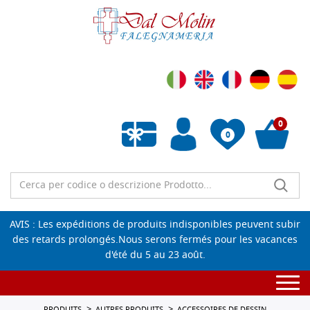
0
0
Liste de souhaits vide
AVIS : Les expéditions de produits indisponibles peuvent subir
des retards prolongés.Nous serons fermés pour les vacances
d'été du 5 au 23 août.
Togg
navi