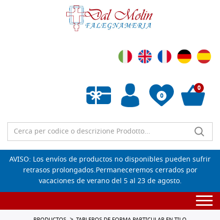
0
0
Lista de deseos vacía
AVISO: Los envíos de productos no disponibles pueden sufrir
retrasos prolongados.Permaneceremos cerrados por
vacaciones de verano del 5 al 23 de agosto.
Togg
navi