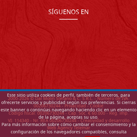
SÍGUENOS EN
Este sitio utiliza cookies de perfil, también de terceros, para
2000-
2026
© Dal Molin Stefano & C. S.R.L. - Número de IVA:
ofrecerte servicios y publicidad según tus preferencias. Si cierras
00206730244 -
Privacidad
-
Cookie
este banner o continúas navegando haciendo clic en un elemento
Código fiscal: 00206730244 - Cap. Soc. € 60.000 - Reg. imp.
de la página, aceptas su uso.
VI: 114340 - Nr. REA 00206730244 - Creatividad y desarrollo
Para más información sobre cómo cambiar el consentimiento y la
Web Agency Telemar
configuración de los navegadores compatibles, consulta