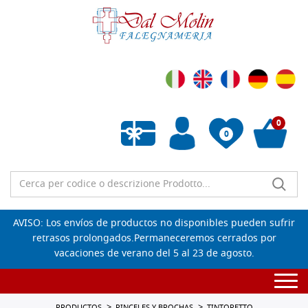
0
0
Lista de deseos vacía
AVISO: Los envíos de productos no disponibles pueden sufrir
retrasos prolongados.Permaneceremos cerrados por
vacaciones de verano del 5 al 23 de agosto.
Togg
navi