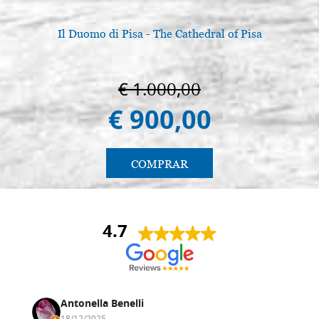
Il Duomo di Pisa - The Cathedral of Pisa
L
€ 1.000,00
€ 900,00
COMPRAR
4.7
Antonella Benelli