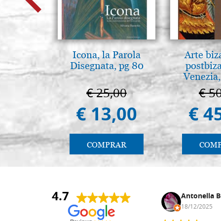
Icona, la Parola
Arte biz
Disegnata, pg 80
postbiz
Venezia,
€ 25,00
€ 5
€ 13,00
€ 4
COMPRAR
COM
4.7
Anna Maria Negri
Antonella B
17/02/2025
18/12/2025