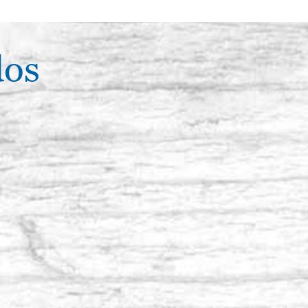
F, Kolinsky sable,
Existencias: 9 - COD. P0117RO
dos
ACQUISTA
F, Kolinsky sable,
Existencias: 8 - COD. P0118RO
ACQUISTA