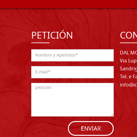
PETICIÓN
CO
DAL MO
Via Lup
Sandrig
Tel. e 
info@ic
ENVIAR