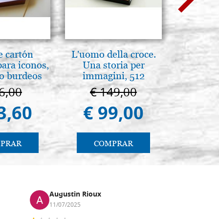
e cartón
L'uomo della croce.
La Cappel
para iconos,
Una storia per
Paler
jo burdeos
immagini, 512
Cappella
páginas
Pa
6,00
€ 149,00
€ 1
3,60
€ 99,00
€ 9
PRAR
COMPRAR
CO
Augustin Rioux
Marz
11/07/2025
01/07