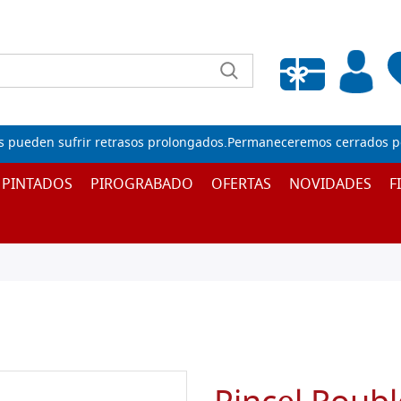
Lista de deseos vacía
s pueden sufrir retrasos prolongados.Permaneceremos cerrados por
 PINTADOS
PIROGRABADO
OFERTAS
NOVIDADES
F