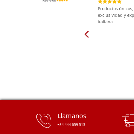
Las tablas de tilo macizo que compré
Productos únicos, 
en línea en la bien surtida carpintería
exclusividad y exp
Dal Molin para tallar tienen una
italiana.
excelente relación calidad-precio y
están disponibles en una amplia
gama de tamaños. Además, los
productos se empaquetaron
cuidadosamente y se entregaron a
tiempo. ¡Enhorabuena!
Llamanos
+34 444 659 513