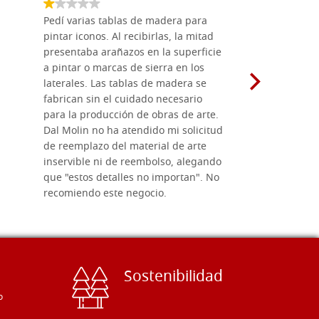
Pedí varias tablas de madera para
Vale la pe
pintar iconos. Al recibirlas, la mitad
su maravil
presentaba arañazos en la superficie
materiales
a pintar o marcas de sierra en los
madera mo
laterales. Las tablas de madera se
herramient
fabrican sin el cuidado necesario
necesario 
para la producción de obras de arte.
pirograba
Dal Molin no ha atendido mi solicitud
íconos pint
de reemplazo del material de arte
ofrecen cu
inservible ni de reembolso, alegando
personal e
que "estos detalles no importan". No
generoso c
recomiendo este negocio.
sugerencias
Sostenibilidad
o