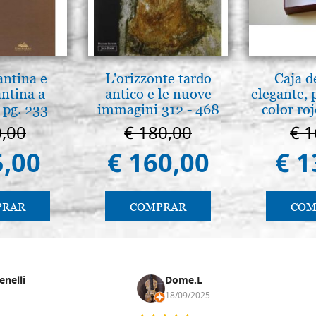
antina e
L'orizzonte tardo
Caja d
antina a
antico e le nuove
elegante, 
 pg. 233
immagini 312 - 468
color ro
0,00
€ 180,00
€ 1
5,00
€ 160,00
€ 1
PRAR
COMPRAR
COM
enelli
Dome.L
18/09/2025