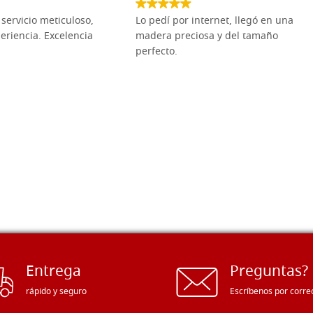
servicio meticuloso,
Lo pedí por internet, llegó en una
eriencia. Excelencia
madera preciosa y del tamaño
perfecto.
Entrega
Preguntas?
rápido y seguro
Escríbenos por corre