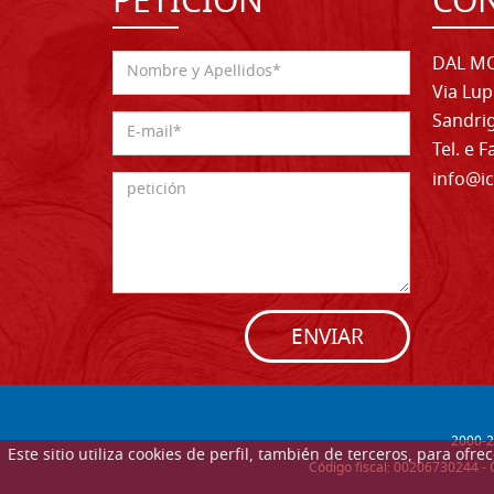
PETICIÓN
CO
DAL MO
Via Lup
Sandrig
Tel. e 
info@ic
ENVIAR
2000-
2
Este sitio utiliza cookies de perfil, también de terceros, para of
Código fiscal: 00206730244 - 