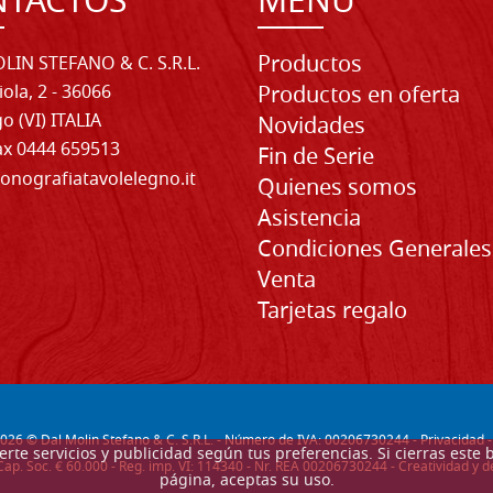
NTACTOS
MENU
Productos
LIN STEFANO & C. S.R.L.
iola, 2 - 36066
Productos en oferta
o (VI) ITALIA
Novidades
Fax 0444 659513
Fin de Serie
onografiatavolelegno.it
Quienes somos
Asistencia
Condiciones Generales
Venta
Tarjetas regalo
026
© Dal Molin Stefano & C. S.R.L. - Número de IVA: 00206730244 -
Privacidad
recerte servicios y publicidad según tus preferencias. Si cierras e
Cap. Soc. € 60.000 - Reg. imp. VI: 114340 - Nr. REA 00206730244 - Creatividad y
página, aceptas su uso.