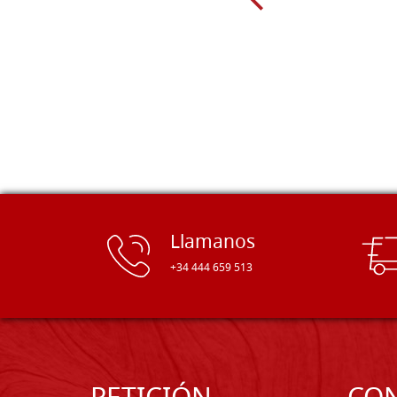
están disponibles en una amplia
gama de tamaños. Además, los
productos se empaquetaron
cuidadosamente y se entregaron a
tiempo. ¡Enhorabuena!
Llamanos
+34 444 659 513