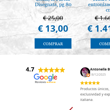
Disegnata, pg 80
entroniza
c
€ 25,00
€ 1.6
€ 13,00
€ 1.4
COMPRAR
COM
4.7
Anna Maria Negri
Antonella B
17/02/2025
18/12/2025
Las tablas de tilo macizo que compré
Productos únicos, 
en línea en la bien surtida carpintería
exclusividad y exp
Dal Molin para tallar tienen una
italiana.
excelente relación calidad-precio y