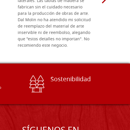
laterales. Las tablas de madera se
herramient
fabrican sin el cuidado necesario
necesario 
para la producción de obras de arte.
pirograba
Dal Molin no ha atendido mi solicitud
íconos pint
de reemplazo del material de arte
ofrecen cu
inservible ni de reembolso, alegando
personal e
que "estos detalles no importan". No
generoso c
recomiendo este negocio.
sugerencias
Sostenibilidad
o