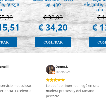
da, 36x58
pg. 430
elegante, 
m
color
65,30
€ 38,00
€ 1
15,51
€ 34,20
€ 1
PRAR
COMPRAR
COM
enelli
Dome.L
18/09/2025
servicio meticuloso,
Lo pedí por internet, llegó en una
eriencia. Excelencia
madera preciosa y del tamaño
perfecto.