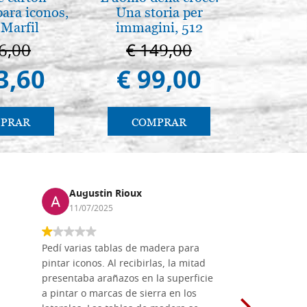
para iconos,
Una storia per
antico 
 Marfil
immagini, 512
immagin
páginas
6,00
€ 149,00
€ 1
3,60
€ 99,00
€ 1
PRAR
COMPRAR
CO
Augustin Rioux
Marz
11/07/2025
01/07
Pedí varias tablas de madera para
Vale la pe
pintar iconos. Al recibirlas, la mitad
su maravil
presentaba arañazos en la superficie
materiales
a pintar o marcas de sierra en los
madera mo