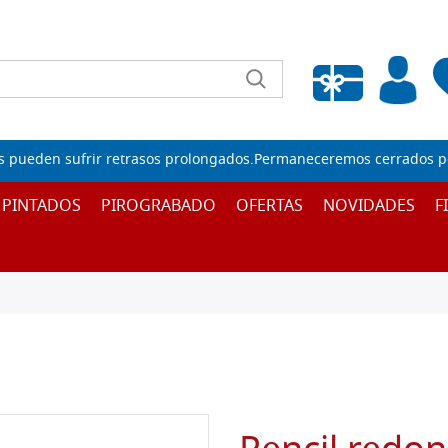
Lista de deseos vacía
s pueden sufrir retrasos prolongados.Permaneceremos cerrados por
 PINTADOS
PIROGRABADO
OFERTAS
NOVIDADES
F