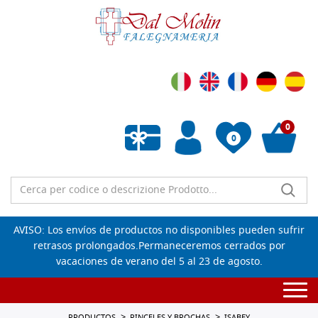
0
0
Lista de deseos vacía
AVISO: Los envíos de productos no disponibles pueden sufrir
retrasos prolongados.Permaneceremos cerrados por
vacaciones de verano del 5 al 23 de agosto.
Togg
navi