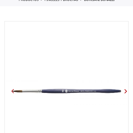
PRODUCTOS
PINCELES Y BROCHAS
BORCIANI BONAZZI