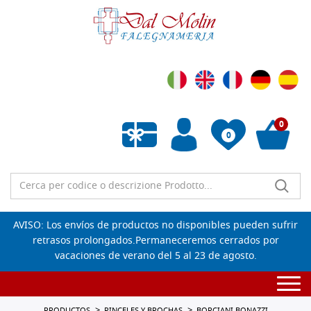
0
0
Lista de deseos vacía
AVISO: Los envíos de productos no disponibles pueden sufrir
retrasos prolongados.Permaneceremos cerrados por
vacaciones de verano del 5 al 23 de agosto.
Togg
navi