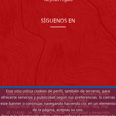
SÍGUENOS EN
Este sitio utiliza cookies de perfil, también de terceros, para
2000-
2026
© Dal Molin Stefano & C. S.R.L. - Número de IVA:
ofrecerte servicios y publicidad según tus preferencias. Si cierras
00206730244 -
Privacidad
-
Cookie
este banner o continúas navegando haciendo clic en un elemento
Código fiscal: 00206730244 - Cap. Soc. € 60.000 - Reg. imp.
de la página, aceptas su uso.
VI: 114340 - Nr. REA 00206730244 - Creatividad y desarrollo