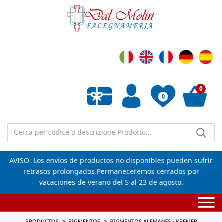
0
0
Lista de deseos vacía
AVISO: Los envíos de productos no disponibles pueden sufrir
retrasos prolongados.Permaneceremos cerrados por
vacaciones de verano del 5 al 23 de agosto.
Togg
navi