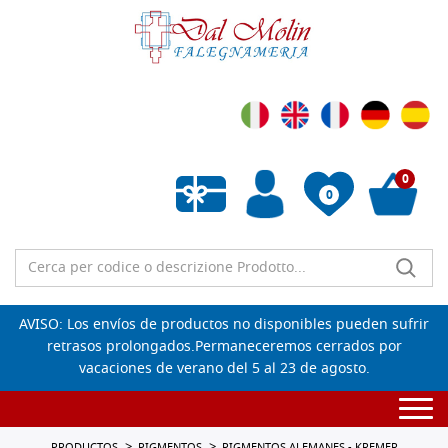
0
0
Lista de deseos vacía
AVISO: Los envíos de productos no disponibles pueden sufrir
retrasos prolongados.Permaneceremos cerrados por
vacaciones de verano del 5 al 23 de agosto.
Togg
navi