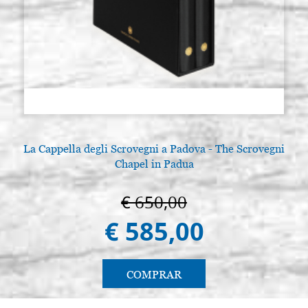
La Cappella degli Scrovegni a Padova - The Scrovegni
L
Chapel in Padua
€ 650,00
€ 585,00
COMPRAR