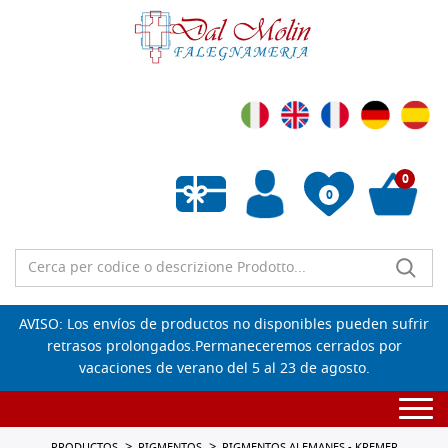
0
0
Lista de deseos vacía
AVISO: Los envíos de productos no disponibles pueden sufrir
retrasos prolongados.Permaneceremos cerrados por
vacaciones de verano del 5 al 23 de agosto.
Togg
navi