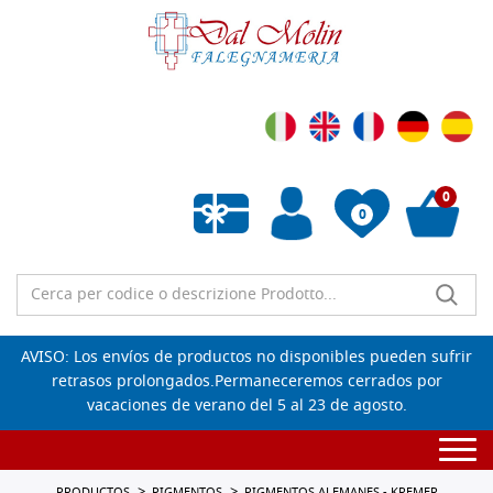
0
0
Lista de deseos vacía
AVISO: Los envíos de productos no disponibles pueden sufrir
retrasos prolongados.Permaneceremos cerrados por
vacaciones de verano del 5 al 23 de agosto.
Togg
navi