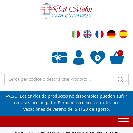
0
0
Lista de deseos vacía
AVISO: Los envíos de productos no disponibles pueden sufrir
retrasos prolongados.Permaneceremos cerrados por
vacaciones de verano del 5 al 23 de agosto.
Togg
navi