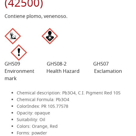
(42500)
Contiene plomo, venenoso.
INDICACIONES DE SEGURIDAD.
GHS09 GHS08-2 GHS07
Environment Health Hazard Exclamation
mark
Chemical description:
Pb3O4, C.I. Pigment Red 105
Chemical Formula:
Pb3O4
ColorIndex:
PR 105.77578
Opacity:
opaque
Suitability:
Oil
Colors:
Orange, Red
Forms:
powder