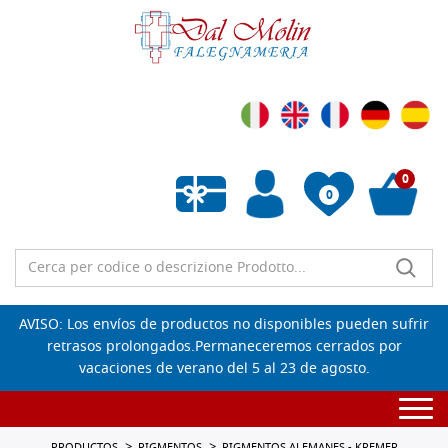
0
0
Lista de deseos vacía
AVISO: Los envíos de productos no disponibles pueden sufrir
retrasos prolongados.Permaneceremos cerrados por
vacaciones de verano del 5 al 23 de agosto.
Togg
navi